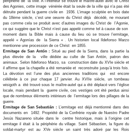
périphérie de la ville. A l’intérieur se trouve le maître-autel avec le Christ
des Agonies, cette image vénérée était la seule de la ville qui n’a pas été
détruite pendant la guerre civile en 1936. L’image sculptée en bois date
du 18ème siècle, c’est une oeuvre du Christ déjà décédé, ne mourant
pas comme cela se produit avec d’autres images du Christ de l’Agonie,
ce qui suggère que le Christ n’est pas appelé comme tel à cause de son
moment dans la Bible mais à cause du lieu où se trouve l’ermitage,
appelé « Agonías de la Sierra « . Un historien local Ildefonso Marzo
mentionne une procession de ce Christ en 1855.
Ermitage de San Antón :
Situé au pied de la Sierra, dans la partie la
plus élevée de la ville dédiée au culte de San Antón, patron des
animaux. Selon Ildefonso Marzo, sa construction date du XVIe siècle et
il affirme que la chapelle a été remaniée et reconstruite jusqu’à trois fois.
La dévotion est l’une des plus anciennes traditions qui est encore
célébrée à ce jour chaque 17 janvier. Au XVIIe siècle, un tombeau
wisigoth a été trouvé sous le maître-autel qui a été déplacé vers l’église
locale, mais pendant la guerre civile, ces vestiges ont été perdus ainsi
que de nombreux éléments intérieurs de l’ermitage lors des pillages de la
guerre.
Ermitage de San Sebastián :
L’ermitage est déjà mentionné dans des
documents en 1492. Propriété de la Confrérie royale de Nuestro Padre
Jesús Nazareno située dans le centre historique, mais à l’origine cet
ermitage il était à la périphérie du village. Saint Sébastien, la figure du
soldat-martyr est au XVe siècle un saint très adoré par les Rois