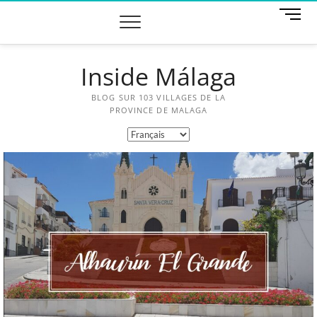
M
e
n
u
Inside Málaga
B
u
t
BLOG SUR 103 VILLAGES DE LA
t
PROVINCE DE MALAGA
o
n