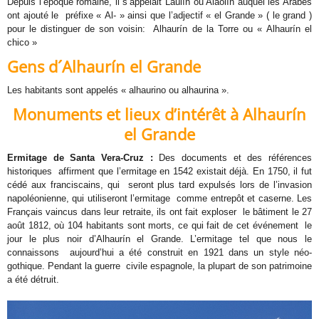
Depuis l’époque romaine, il s’appelait Laulín ou Alaolín auquel les Arabes
ont ajouté le préfixe « Al- » ainsi que l’adjectif « el Grande » ( le grand )
pour le distinguer de son voisin: Alhaurín de la Torre ou « Alhaurín el
chico »
Gens d´Alhaurín el Grande
Les habitants sont appelés « alhaurino ou alhaurina ».
Monuments et lieux d’intérêt à Alhaurín
el
Grande
Ermitage de Santa Vera-Cruz :
Des documents et des références
historiques affirment que l’ermitage en 1542 existait déjà. En 1750, il fut
cédé aux franciscains, qui seront plus tard expulsés lors de l’invasion
napoléonienne, qui utiliseront l’ermitage comme entrepôt et caserne. Les
Français vaincus dans leur retraite, ils ont fait exploser le bâtiment le 27
août 1812, où 104 habitants sont morts, ce qui fait de cet événement le
jour le plus noir d’Alhaurín el Grande. L’ermitage tel que nous le
connaissons aujourd’hui a été construit en 1921 dans un style néo-
gothique. Pendant la guerre civile espagnole, la plupart de son patrimoine
a été détruit.