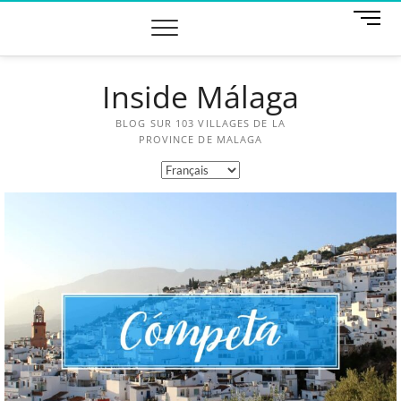
M
e
n
u
Inside Málaga
B
u
t
BLOG SUR 103 VILLAGES DE LA
t
PROVINCE DE MALAGA
o
n