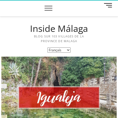
M
e
n
u
Inside Málaga
B
u
t
BLOG SUR 103 VILLAGES DE LA
t
PROVINCE DE MALAGA
o
n