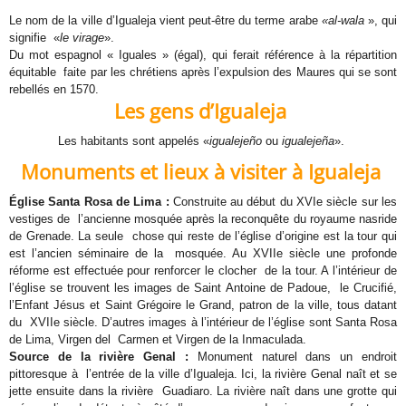
Le nom de la ville d’Igualeja vient peut-être du terme arabe
«al-wala
», qui
signifie «
le virage
».
Du mot espagnol « Iguales » (égal), qui ferait référence à la répartition
équitable faite par les chrétiens après l’expulsion des Maures qui se sont
rebellés en 1570.
Les gens d’Igualeja
Les habitants sont appelés «
igualejeño
ou
igualejeña
».
Monuments et lieux à visiter à Igualeja
Église Santa Rosa de Lima :
Construite au début du XVIe siècle sur les
vestiges de l’ancienne mosquée après la reconquête du royaume nasride
de Grenade. La seule chose qui reste de l’église d’origine est la tour qui
est l’ancien séminaire de la mosquée. Au XVIIe siècle une profonde
réforme est effectuée pour renforcer le clocher de la tour. A l’intérieur de
l’église se trouvent les images de Saint Antoine de Padoue, le Crucifié,
l’Enfant Jésus et Saint Grégoire le Grand, patron de la ville, tous datant
du XVIIe siècle. D’autres images à l’intérieur de l’église sont Santa Rosa
de Lima, Virgen del Carmen et Virgen de la Inmaculada.
Source de la rivière Genal :
Monument naturel dans un endroit
pittoresque à l’entrée de la ville d’Igualeja. Ici, la rivière Genal naît et se
jette ensuite dans la rivière Guadiaro. La rivière naît dans une grotte qui