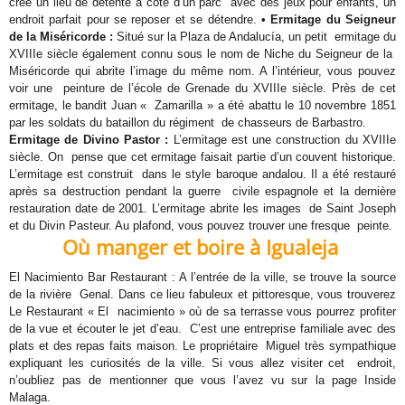
crée un lieu de détente à côté d’un parc avec des jeux pour enfants, un
endroit parfait pour se reposer et se détendre.
• Ermitage du Seigneur
de la Miséricorde :
Situé sur la Plaza de Andalucía, un petit ermitage du
XVIIIe siècle également connu sous le nom de Niche du Seigneur de la
Miséricorde qui abrite l’image du même nom. A l’intérieur, vous pouvez
voir une peinture de l’école de Grenade du XVIIIe siècle. Près de cet
ermitage, le bandit Juan « Zamarilla » a été abattu le 10 novembre 1851
par les soldats du bataillon du régiment de chasseurs de Barbastro.
Ermitage de Divino Pastor :
L’ermitage est une construction du XVIIIe
siècle. On pense que cet ermitage faisait partie d’un couvent historique.
L’ermitage est construit dans le style baroque andalou. Il a été restauré
après sa destruction pendant la guerre civile espagnole et la dernière
restauration date de 2001. L’ermitage abrite les images de Saint Joseph
et du Divin Pasteur. Au plafond, vous pouvez trouver une fresque peinte.
Où manger et boire à Igualeja
El Nacimiento Bar Restaurant : A l’entrée de la ville, se trouve la source
de la rivière Genal. Dans ce lieu fabuleux et pittoresque, vous trouverez
Le Restaurant « El nacimiento » où de sa terrasse vous pourrez profiter
de la vue et écouter le jet d’eau. C’est une entreprise familiale avec des
plats et des repas faits maison. Le propriétaire Miguel très sympathique
expliquant les curiosités de la ville. Si vous allez visiter cet endroit,
n’oubliez pas de mentionner que vous l’avez vu sur la page Inside
Malaga.