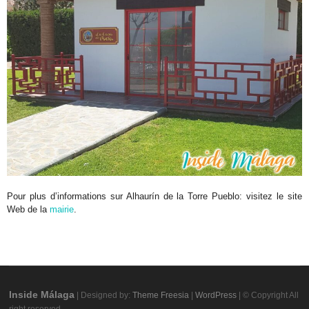
Pour plus d’informations sur Alhaurín de la Torre Pueblo: visitez le site
Web de la
mairie
.
Inside Málaga
| Designed by:
Theme Freesia
|
WordPress
| © Copyright All