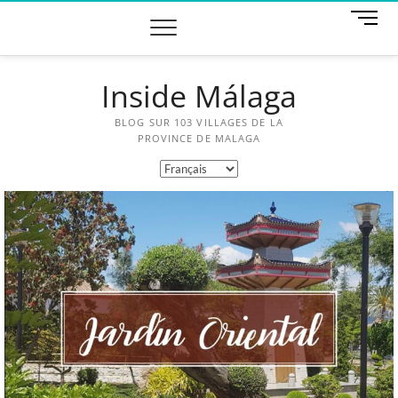
M
e
n
u
Inside Málaga
B
u
t
BLOG SUR 103 VILLAGES DE LA
t
PROVINCE DE MALAGA
o
n