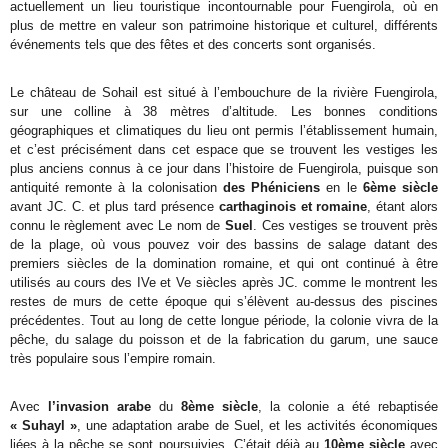
actuellement un lieu touristique incontournable pour Fuengirola, où en
plus de mettre en valeur son patrimoine historique et culturel, différents
événements tels que des fêtes et des concerts sont organisés.
Le château de Sohail est situé à l’embouchure de la rivière Fuengirola,
sur une colline à 38 mètres d’altitude. Les bonnes conditions
géographiques et climatiques du lieu ont permis l’établissement humain,
et c’est précisément dans cet espace que se trouvent les vestiges les
plus anciens connus à ce jour dans l’histoire de Fuengirola, puisque son
antiquité remonte à la colonisation
des Phéniciens
en le
6ème siècle
avant JC. C. et plus tard présence
carthaginois et romaine
, étant alors
connu le règlement avec Le nom de
Suel
. Ces vestiges se trouvent près
de la plage, où vous pouvez voir des bassins de salage datant des
premiers siècles de la domination romaine, et qui ont continué à être
utilisés au cours des IVe et Ve siècles après JC. comme le montrent les
restes de murs de cette époque qui s’élèvent au-dessus des piscines
précédentes. Tout au long de cette longue période, la colonie vivra de la
pêche, du salage du poisson et de la fabrication du garum, une sauce
très populaire sous l’empire romain.
Avec
l’invasion arabe
du
8ème siècle
, la colonie a été rebaptisée
« Suhayl »
, une adaptation arabe de Suel, et les activités économiques
liées à la pêche se sont poursuivies. C’était déjà au
10ème siècle
avec