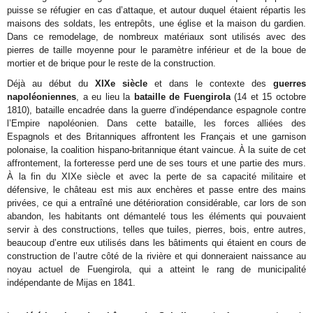
puisse se réfugier en cas d’attaque, et autour duquel étaient répartis les
maisons des soldats, les entrepôts, une église et la maison du gardien.
Dans ce remodelage, de nombreux matériaux sont utilisés avec des
pierres de taille moyenne pour le paramètre inférieur et de la boue de
mortier et de brique pour le reste de la construction.
Déjà au début du
XIXe siècle
et dans le contexte des
guerres
napoléoniennes
, a eu lieu la
bataille de Fuengirola
(14 et 15 octobre
1810), bataille encadrée dans la guerre d’indépendance espagnole contre
l’Empire napoléonien. Dans cette bataille, les forces alliées des
Espagnols et des Britanniques affrontent les Français et une garnison
polonaise, la coalition hispano-britannique étant vaincue. À la suite de cet
affrontement, la forteresse perd une de ses tours et une partie des murs.
À la fin du XIXe siècle et avec la perte de sa capacité militaire et
défensive, le château est mis aux enchères et passe entre des mains
privées, ce qui a entraîné une détérioration considérable, car lors de son
abandon, les habitants ont démantelé tous les éléments qui pouvaient
servir à des constructions, telles que tuiles, pierres, bois, entre autres,
beaucoup d’entre eux utilisés dans les bâtiments qui étaient en cours de
construction de l’autre côté de la rivière et qui donneraient naissance au
noyau actuel de Fuengirola, qui a atteint le rang de municipalité
indépendante de Mijas en 1841.