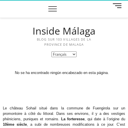
M
e
n
u
Inside Málaga
B
u
t
BLOG SUR 103 VILLAGES DE LA
t
PROVINCE DE MALAGA
o
n
No se ha encontrado ningún encabezado en esta página.
Le château Sohail situé dans la commune de Fuengirola sur un
promontoire à côté du littoral. Dans ses environs, il y a des vestiges
phéniciens, puniques et romains.
La forteresse
, qui date à l’origine du
10ème siècle
, a subi de nombreuses modifications à ce jour. C’est