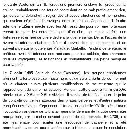
le
calife Abderramán III
, lorsqu’une première enclave fut créée sur la
colline, probablement une tour de phare dont on ne sait pratiquement rien,
qui servait à défendre la région des attaques chrétiennes et normandes,
qui avaient déjà fait desravages dans la région. Cependant, il faudra
attendre le
12ème siècle
avec
les Almoravides
pour voir une forteresse
construite avec les caractéristiques d’un ribat, qui est à la fois une
forteresse et un lieu de prière dédié à la guerre sainte. De là, l’accès de la
rivière à l’intérieur était contrôlé et il servait de point de contrôle et de
surveillance sur la route entre Malaga et Marbella. Pendant cette étape, le
château avait à l’intérieur des maisons pour les soldats, des chambres
pour les voyageurs, les marchands et probablement une petite mosquée
pour la prière.
Le
7 août 1485
(jour de Saint Cayetano), les troupes chrétiennes
prennent la forteresse aux musulmans et ce sera à partir de ce moment
où le château subira plusieurs modifications de sa structure qui le
rapprocheront de sa forme actuelle. Pendant cette étape, à la
fin du XVe
siècle et aux XVIe et XVIIe siècles
, il servira de fortification et de point
de contrôle contre les attaques des pirates berbères et d’autres nations
européennes rivales. Cependant, il faudra attendre le XVIIIe siècle avec
l’occupation anglaise de Gibraltar, quand la défense de la côte devra être
réorganisée, car le rocher devient un site de contrebande.
En 1730
, il a
été réaménagé pour abriter une escouade de cavalerie et a été
réaménagé avec un grand arrière-cour intérieur afin que la population