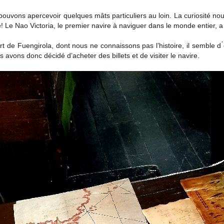
 pouvons apercevoir quelques mâts particuliers au loin. La curiosité 
e! Le Nao Victoria, le premier navire à naviguer dans le monde entier, 
rt de Fuengirola, dont nous ne connaissons pas l’histoire, il semble d 
avons donc décidé d’acheter des billets et de visiter le navire.