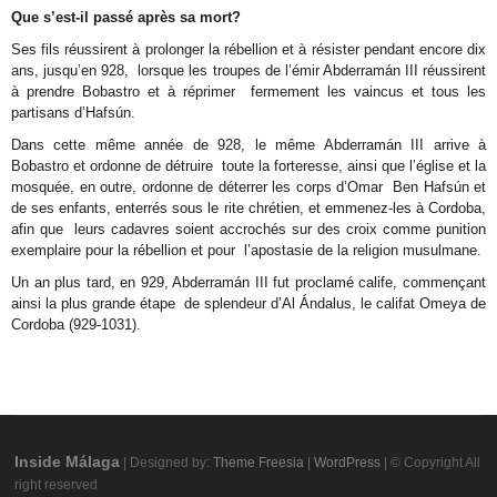
Que s’est-il passé après sa mort?
Ses fils réussirent à prolonger la rébellion et à résister pendant encore dix
ans, jusqu’en 928, lorsque les troupes de l’émir Abderramán III réussirent
à prendre Bobastro et à réprimer fermement les vaincus et tous les
partisans d’Hafsún.
Dans cette même année de 928, le même Abderramán III arrive à
Bobastro et ordonne de détruire toute la forteresse, ainsi que l’église et la
mosquée, en outre, ordonne de déterrer les corps d’Omar Ben Hafsún et
de ses enfants, enterrés sous le rite chrétien, et emmenez-les à Cordoba,
afin que leurs cadavres soient accrochés sur des croix comme punition
exemplaire pour la rébellion et pour l’apostasie de la religion musulmane.
Un an plus tard, en 929, Abderramán III fut proclamé calife, commençant
ainsi la plus grande étape de splendeur d’Al Ándalus, le califat Omeya de
Cordoba (929-1031).
Inside Málaga
| Designed by:
Theme Freesia
|
WordPress
| © Copyright All
right reserved