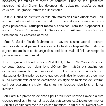
mozarabs, les muladis et même les berbères. L’une de ses premières
mesures fut d’améliorer les défenses de Bobastro, jusqu’à ce qu’il
devienne une grande forteresse imprenable.
En 883, il subit sa première défaite aux mains de l’émir Muhammad I, qui
vint lui pardonner et lui demanda de faire partie de ses armées et de sa
garde personnelle, participant même à certaines batailles. Cependant, il
va se révéler à nouveau et étendre ses territoires, conquérir les
forteresses de Comares et Mijas.
L’émir Al-Múndir, fils de Muhammad I, parvient à s’emparer de certains
territoires de lui et parvient à encercler Bobastro, obligeant Ben Hafsún à
signer une amnistie en échange de sa reddition, mais il finit par rompre le
pacte et revenir au combat.
Il s’est également heurté à l’émir Abdallah I, le frère d’Al-Múndir. Au cours
de cette étape, les dominions d’Omar Ben Hafsún ont atteint leur
extension maximale, qui coïncidait avec les provinces actuelles de
Malaga et de Grenade, de sorte que cet émir doit le reconnaître comme
le gouverneur officiel de sa domination, en signe de faiblesse de l’émirat,
qu´il est également visible dans les nombreuses rébellions et luttes
internes.
Ben Hafsún a profité de ce chaos pour établir des relations avec d’autres
groupes rebelles internes et avec des puissances extérieures comme les
Aghlabis et plus tard avec les califes fatimides d’Afrique du Nord et avec