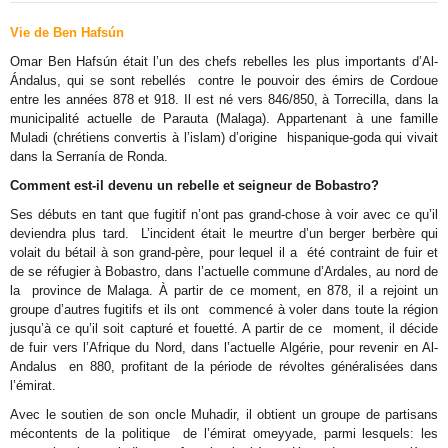
Vie de Ben Hafsún
Omar Ben Hafsún était l’un des chefs rebelles les plus importants d’Al-
Ándalus, qui se sont rebellés contre le pouvoir des émirs de Cordoue
entre les années 878 et 918.
Il est né vers 846/850, à Torrecilla, dans la
municipalité actuelle
de Parauta (Malaga). Appartenant à une famille
Muladi (chrétiens convertis à l’islam) d’origine hispanique-goda qui vivait
dans la Serranía de Ronda.
Comment est-il devenu un rebelle et seigneur de Bobastro?
Ses débuts en tant que fugitif n’ont pas grand-chose à voir avec ce qu’il
deviendra plus tard. L’incident était le meurtre d’un berger berbère qui
volait du bétail à son grand-père, pour lequel il a été contraint de fuir et
de se réfugier à Bobastro, dans l’actuelle commune d’Ardales, au nord de
la province de Malaga. À partir de ce moment, en 878, il a rejoint un
groupe d’autres fugitifs et ils ont commencé à voler dans toute la région
jusqu’à ce qu’il soit capturé et fouetté. A partir de ce moment, il décide
de fuir vers l’Afrique du Nord, dans l’actuelle Algérie, pour revenir en Al-
Andalus en 880, profitant de la période de révoltes généralisées dans
l’émirat.
Avec le soutien de son oncle Muhadir, il obtient un groupe de partisans
mécontents de la politique de l’émirat omeyyade, parmi lesquels: les