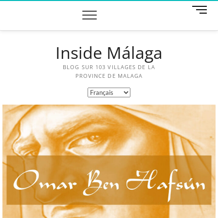
M
e
n
u
Inside Málaga
B
u
t
BLOG SUR 103 VILLAGES DE LA
t
PROVINCE DE MALAGA
o
n