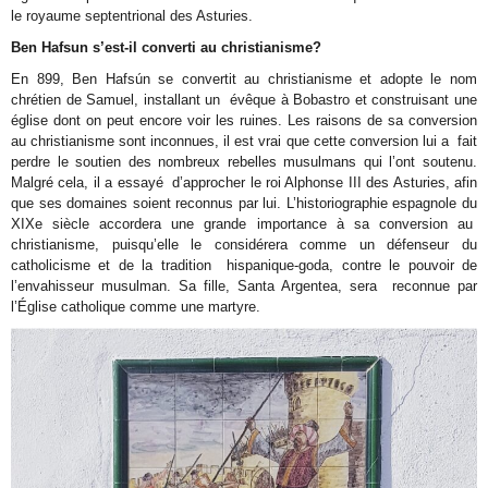
le royaume septentrional des Asturies.
Ben Hafsun s’est-il converti au christianisme?
En 899, Ben Hafsún se convertit au christianisme et adopte le nom
chrétien de Samuel, installant un évêque à Bobastro et construisant une
église dont on peut encore voir les ruines. Les raisons de sa conversion
au christianisme sont inconnues, il est vrai que cette conversion lui a fait
perdre le soutien des nombreux rebelles musulmans qui l’ont soutenu.
Malgré cela, il a essayé d’approcher le roi Alphonse III des Asturies, afin
que ses domaines soient reconnus par lui. L’historiographie espagnole du
XIXe siècle accordera une grande importance à sa conversion au
christianisme, puisqu’elle le considérera comme un défenseur du
catholicisme et de la tradition hispanique-goda, contre le pouvoir de
l’envahisseur musulman. Sa fille, Santa Argentea, sera reconnue par
l’Église catholique comme une martyre.