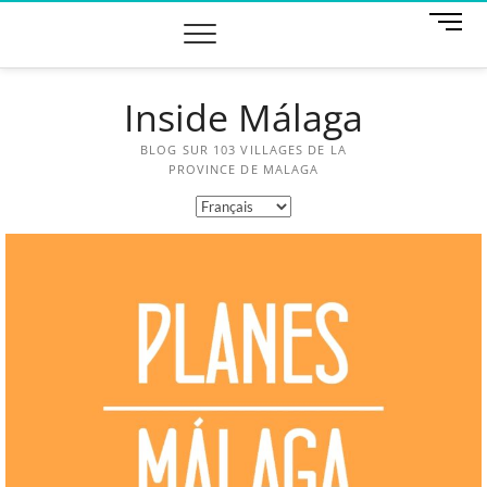
M
e
n
u
Inside Málaga
B
u
t
BLOG SUR 103 VILLAGES DE LA
t
PROVINCE DE MALAGA
o
n