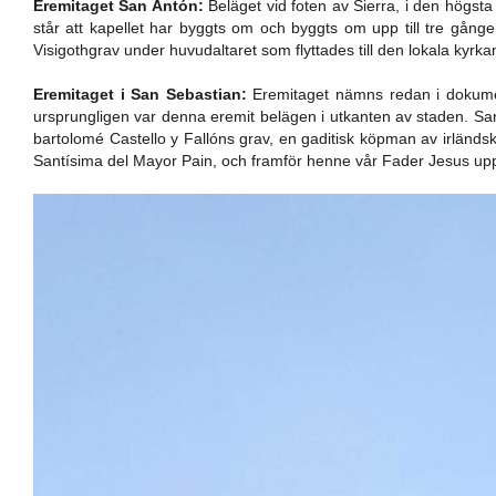
Eremitaget San Antón:
Beläget vid foten av Sierra, i den högst
står att kapellet har byggts om och byggts om upp till tre gånge
Visigothgrav under huvudaltaret som flyttades till den lokala kyr
Eremitaget i San Sebastian:
Eremitaget nämns redan i dokumen
ursprungligen var denna eremit belägen i utkanten av staden. San
bartolomé Castello y Fallóns grav, en gaditisk köpman av irländs
Santísima del Mayor Pain, och framför henne vår Fader Jesus up