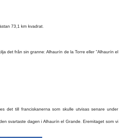
stan 73,1 km kvadrat.
skilja det från sin granne: Alhaurín de la Torre eller ”Alhaurín el
es det till franciskanerna som skulle utvisas senare under
den svartaste dagen i Alhaurín el Grande. Eremitaget som vi