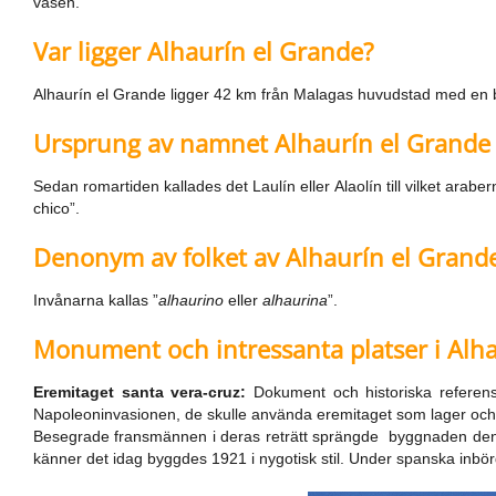
väsen.
Var ligger Alhaurín el Grande?
Alhaurín el Grande ligger 42 km från Malagas huvudstad med en
Ursprung av namnet Alhaurín el Grande
Sedan romartiden kallades det Laulín eller Alaolín till vilket araberna
chico”.
Denonym av folket av Alhaurín el Grand
Invånarna kallas ”
alhaurino
eller
alhaurina
”.
Monument och intressanta platser i Alh
Eremitaget santa vera-cruz:
Dokument och historiska referens
Napoleoninvasionen, de skulle använda eremitaget som lager och
Besegrade fransmännen i deras reträtt sprängde byggnaden den 27
känner det idag byggdes 1921 i nygotisk stil. Under spanska inbör