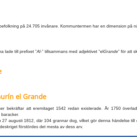
 befolkning på 24.705 invånare. Kommuntermen har en dimension på nä
 lade till prefixet ”
Al-
” tillsammans med adjektivet ”el
Grande
” för att 
e
aurín el Grande
er bekräftar att eremitaget 1542 redan existerade. År 1750 överlad
 baracker.
 augusti 1812, där 104 grannar dog, vilket gör denna händelse till 
deskriget förstördes det mesta av dess arv.