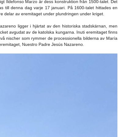
igt Ildefonso Marzo är dess konstruktion från 1500-talet. Det
s till denna dag varje 17 januari. På 1600-talet hittades en
re delar av eremitaget under plundringen under kriget.
reno ligger i hjärtat av den historiska stadskärnan, men
cket avgudat av de katolska kungarna. Inuti eremitaget finns
: två nischer som rymmer de processionella bilderna av María
 eremitaget, Nuestro Padre Jesús Nazareno.