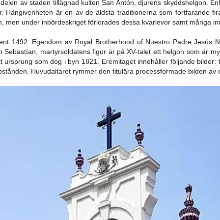
a delen av staden tillägnad kulten San Antón, djurens skyddshelgon. Enl
r. Hängivenheten är en av de äldsta traditionerna som fortfarande fira
kan, men under inbördeskriget förlorades dessa kvarlevor samt många in
t 1492. Egendom av Royal Brotherhood of Nuestro Padre Jesús Naza
 Sebastían, martyrsoldatens figur är på XV-talet ett helgon som är my
kt ursprung som dog i byn 1821. Eremitaget innehåller följande bilder
pstånden. Huvudaltaret rymmer den titulära processformade bilden av