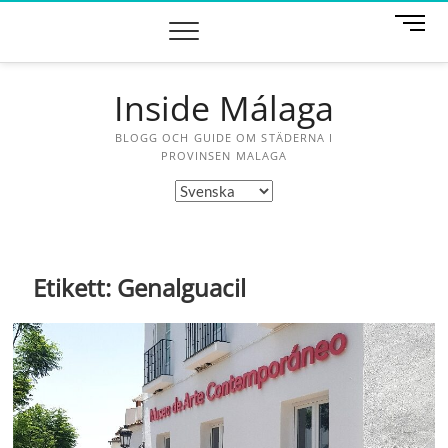
Skip
M
to
e
content
n
u
Inside Málaga
B
u
BLOGG OCH GUIDE OM STÄDERNA I
t
PROVINSEN MALAGA
t
Välj
o
ett
n
språk
Etikett:
Genalguacil