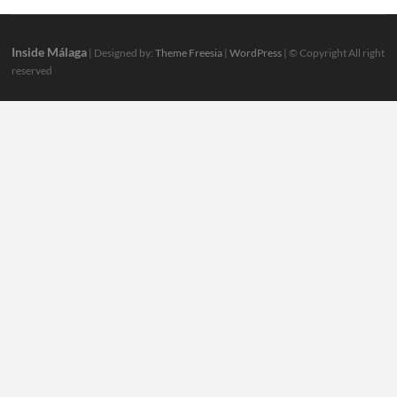
Inside Málaga
| Designed by:
Theme Freesia
|
WordPress
| © Copyright All right
reserved