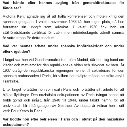
Vad hände efter hennes avgång från generaldirektoratet för
fängelser?
Victoria Kent ägnade sig åt att hålla konferenser och möten kring den
spanska geografin. I valet i november 1933 får hon ingen plats, så hon
fortsätter sin uppgift som advokat. I valet 1936 fick hon ett
ställföreträdande certifikat för Jaén, men inbördeskrigets utbrott samma
år satte stopp för detta stadium.
Vad var hennes arbete under spanska inbördeskriget och under
efterkrigstiden?
I kriget var hon vid Guadarramafronten, nära Madrid, där hon tog hand om
kläder och matvaror för den republikanska sidan och skyddet av barn. År
1937 utsåg den republikanska regeringen henne till sekreterare för den
spanska ambassaden i Paris, för vilken hon hjälpte många att söka asyl i
Frankrike.
Efter kriget fortsätter hon som exil i Paris och fortsätter sitt arbete för att
hjälpa flyktingar. Den nazistiska ockupationen av Paris tvingar henne att
förbli gömd och inlåst, från 1940 till 1944, under falskt namn, för att
undvika att bli tillfångatagen av Gestapo. Av dessa år vittnar hon i sitt
verk Four Years in Paris.
Var bodde hon efter befrielsen i Paris och i slutet på den nazistiska
ockupationen?