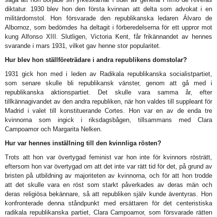
diktatur. 1930 blev hon den första kvinnan att delta som advokat i en
militärdomstol. Hon försvarade den republikanska ledaren Álvaro de
Albornoz, som bedömdes ha deltagit i förberedelserna för ett uppror mot
kung Alfonso XIII. Slutligen, Victoria Kent, får frikännandet av hennes
svarande i mars 1931, vilket gav henne stor popularitet.
Hur blev hon ställföreträdare i andra republikens domstolar?
1931 gick hon med i leden av Radikala republikanska socialistpartiet,
som senare skulle bli republikansk vänster, genom att gå med i
republikanska aktionspartiet. Det skulle vara samma år, efter
tillkännagivandet av den andra republiken, när hon valdes till suppleant för
Madrid i valet till konstituerande Cortes. Hon var en av de enda tre
kvinnorna som ingick i riksdagsbågen, tillsammans med Clara
Campoamor och Margarita Nelken.
Hur var hennes inställning till den kvinnliga rösten?
Trots att hon var övertygad feminist var hon inte för kvinnors rösträtt,
eftersom hon var övertygad om att det inte var rätt tid för det, på grund av
bristen på utbildning av majoriteten av kvinnorna, och för att hon trodde
att det skulle vara en röst som starkt påverkades av deras män och
deras religiösa bekännare, så att republiken själv kunde äventyras. Hon
konfronterade denna ståndpunkt med ersättaren för det centeristiska
radikala republikanska partiet, Clara Campoamor, som försvarade rätten