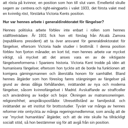
att rösta på kvinnor, en position som hon till slut vann. Emellertid skulle
segern av centrera och right-wingpartis i valet 1933, det första valet med
en kvinnlig röst, förstärka Victoria Kents position.
Hur var hennes arbete i generaldirektoratet för fängelser?
Hennes politiska arbete förblev inte enbart i rollen som hennes
ställföreträdare. År 1931 fick hon ett förslag från Alcalá Zamora
(republikens president) att ta över ansvaret för generaldirektoratet för
fängelser, eftersom Victoria hade studier i brottmål. I denna position
förblev hon fjorton månader, en kort tid, men hennes arbete var mycket
viktigt, så mycket att det anses vara en av de viktigaste
fängelsereformerna i Spaniens historia. Victoria Kent trodde på idén att
humanisera fängelser, eftersom hon tyckte att de borde ha funktionen att
korrigera gärningsmannen och återställa honom för samhället. Bland
hennes åtgärder som hon föreslog fanns stängningen av fängelser på
grund av deras dåliga förhållanden, inrättandet av nya och moderna
fängelser, såsom kvinnofängelset i Madrid. Avskaffande av straffceller
och användning av kedjor och bojor. Ökningen av matransoneringen.
religionsfrihet; anspråkspostlådor. Utresetillstånd av familjeskäl. och
inrättandet av ett institut för brottsstudier. Tyvärr var många av hennes
reformer inte omtyckta av många regeringsmedlemmar, som ansåg att de
var ”mycket humanitära” åtgärder, och att de inte skulle ha tillräckligt
socialt stöd, så hon bestämmer sig för att avgå från sin position.