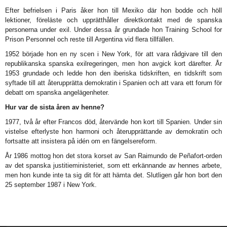
Efter befrielsen i Paris åker hon till Mexiko där hon bodde och höll
lektioner, föreläste och upprätthåller direktkontakt med de spanska
personerna under exil. Under dessa år grundade hon Training School for
Prison Personnel och reste till Argentina vid flera tillfällen.
1952 började hon en ny scen i New York, för att vara rådgivare till den
republikanska spanska exilregeringen, men hon avgick kort därefter. År
1953 grundade och ledde hon den iberiska tidskriften, en tidskrift som
syftade till att återupprätta demokratin i Spanien och att vara ett forum för
debatt om spanska angelägenheter.
Hur var de sista åren av henne?
1977, två år efter Francos död, återvände hon kort till Spanien. Under sin
vistelse efterlyste hon harmoni och återupprättande av demokratin och
fortsatte att insistera på idén om en fängelsereform.
År 1986 mottog hon det stora korset av San Raimundo de Peñafort-orden
av det spanska justitieministeriet, som ett erkännande av hennes arbete,
men hon kunde inte ta sig dit för att hämta det. Slutligen går hon bort den
25 september 1987 i New York.