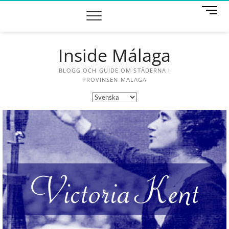
M
e
n
u
Inside Málaga
B
u
t
BLOGG OCH GUIDE OM STÄDERNA I
t
PROVINSEN MALAGA
o
n