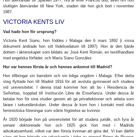
Hon återvänder till Spanien 1977, två år efter Francos död, även om hon
slutligen återvänder till New York, staden där hon gick bort i november
1987.
VICTORIA KENTS LIV
Vad hade hon för ursprung?
Victoria Kent Siano, hon föddes i Malaga den 6 mars 1892 (i vissa
dokument ändrade hon sitt födelsedatum till 1897). Hon är den fjärde
dottern i äktenskapet som bildats av José Kent Román, en textilhandlare
med engelska förfäder, och María Siano González.
Hur var hennes första år och hennes ankomst till Madrid?
Hon tillbringar sin barndom och sin tidiga ungdom i Malaga. Efter detta
steg flyttade hon till Madrid 1916 för att avsluta gymnasiet och studera
vid universitetet. I denna stad kommer hon att bo i Residencia de
Señoritas, kopplad till Institución Libre de Enseñanza. Under dessa år
betalar hon för sina studier genom att ge privatlektioner och arbeta som
lärare i sekundärskolan. Under dessa år kom hon i kontakt med olika
feministiska föreningar som sökte frigörelse av kvinnor.
År 1920 började hon på universitetet för att studera juridik, och fyra år
senare doktorerade hon och 1925 gick hon med i Madrids
advokatsamfund, vilket var den första kvinnan att göra det. Vi kan därför
säga att hon började sin yrkeskarriär i tider av general Primo de Riveras