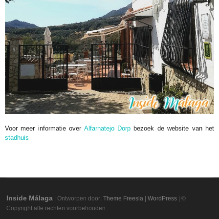
Voor meer informatie over
Alfarnatejo Dorp
bezoek de website van het
stadhuis
Inside Málaga
| Ontworpen door:
Theme Freesia
|
WordPress
| ©
Copyright alle rechten voorbehouden