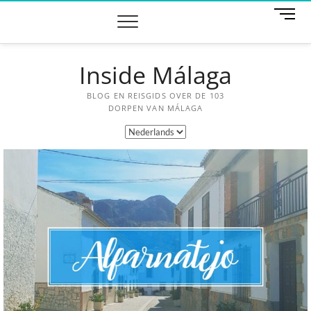
M
e
n
u
Inside Málaga
k
n
o
BLOG EN REISGIDS OVER DE 103
p
DORPEN VAN MÁLAGA