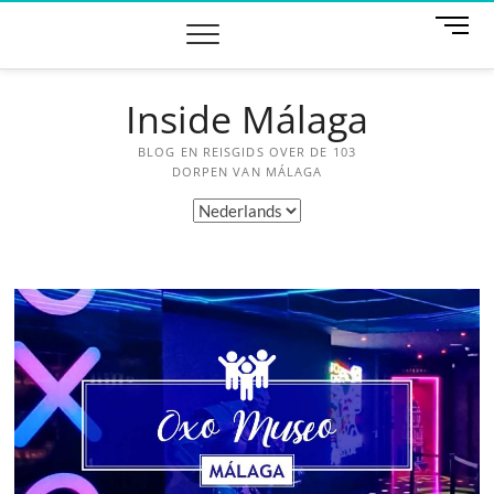
Ga
M
naar
e
de
n
inhoud
u
Inside Málaga
k
n
BLOG EN REISGIDS OVER DE 103
o
DORPEN VAN MÁLAGA
p
Kies
een
taal