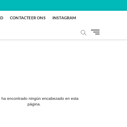
RD
CONTACTEER ONS
INSTAGRAM
M
e
n
u
k
n
o
p
 ha encontrado ningún encabezado en esta
página.