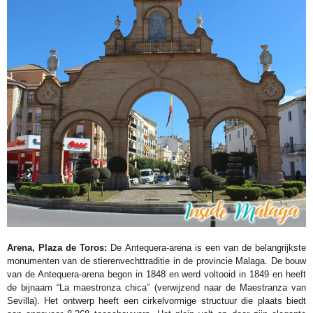
Arena, Plaza de Toros:
De Antequera-arena is een van de belangrijkste
monumenten van de stierenvechttraditie in de provincie Malaga. De bouw
van de Antequera-arena begon in 1848 en werd voltooid in 1849 en heeft
de bijnaam “La maestronza chica” (verwijzend naar de Maestranza van
Sevilla). Het ontwerp heeft een cirkelvormige structuur die plaats biedt