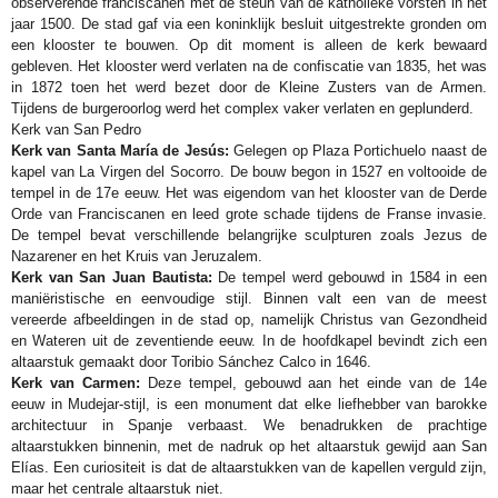
observerende franciscanen met de steun van de katholieke vorsten in het
jaar 1500. De stad gaf via een koninklijk besluit uitgestrekte gronden om
een ​​klooster te bouwen. Op dit moment is alleen de kerk bewaard
gebleven. Het klooster werd verlaten na de confiscatie van 1835, het was
in 1872 toen het werd bezet door de Kleine Zusters van de Armen.
Tijdens de burgeroorlog werd het complex vaker verlaten en geplunderd.
Kerk van San Pedro
Kerk van Santa María de Jesús:
Gelegen op Plaza Portichuelo naast de
kapel van La Virgen del Socorro. De bouw begon in 1527 en voltooide de
tempel in de 17e eeuw. Het was eigendom van het klooster van de Derde
Orde van Franciscanen en leed grote schade tijdens de Franse invasie.
De tempel bevat verschillende belangrijke sculpturen zoals Jezus de
Nazarener en het Kruis van Jeruzalem.
Kerk van San Juan Bautista:
De tempel werd gebouwd in 1584 in een
maniëristische en eenvoudige stijl. Binnen valt een van de meest
vereerde afbeeldingen in de stad op, namelijk Christus van Gezondheid
en Wateren uit de zeventiende eeuw. In de hoofdkapel bevindt zich een
altaarstuk gemaakt door Toribio Sánchez Calco in 1646.
Kerk van Carmen:
Deze tempel, gebouwd aan het einde van de 14e
eeuw in Mudejar-stijl, is een monument dat elke liefhebber van barokke
architectuur in Spanje verbaast. We benadrukken de prachtige
altaarstukken binnenin, met de nadruk op het altaarstuk gewijd aan San
Elías. Een curiositeit is dat de altaarstukken van de kapellen verguld zijn,
maar het centrale altaarstuk niet.