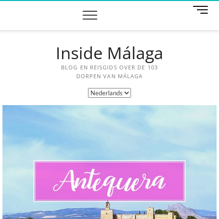
M
e
n
u
Inside Málaga
k
n
o
BLOG EN REISGIDS OVER DE 103
p
DORPEN VAN MÁLAGA