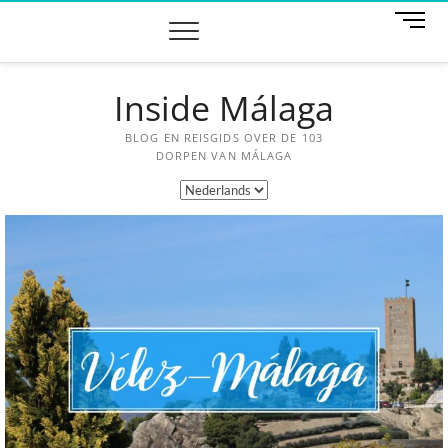
M
e
n
u
Inside Málaga
k
n
o
BLOG EN REISGIDS OVER DE 103
p
DORPEN VAN MÁLAGA