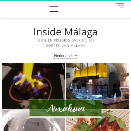
M
e
n
u
Inside Málaga
k
n
o
BLOG EN REISGIDS OVER DE 103
p
DORPEN VAN MÁLAGA