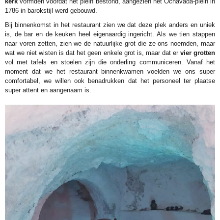
kerk
vormden voordat het plein bestond, aangezien het Ochavada-plein in
1786 in barokstijl werd gebouwd.
Bij binnenkomst in het restaurant zien we dat deze plek anders en uniek
is, de bar en de keuken heel eigenaardig ingericht. Als we tien stappen
naar voren zetten, zien we de natuurlijke grot die ze ons noemden, maar
wat we niet wisten is dat het geen enkele grot is, maar dat er
vier grotten
vol met tafels en stoelen zijn die onderling communiceren. Vanaf het
moment dat we het restaurant binnenkwamen voelden we ons super
comfortabel, we willen ook benadrukken dat het personeel ter plaatse
super attent en aangenaam is.