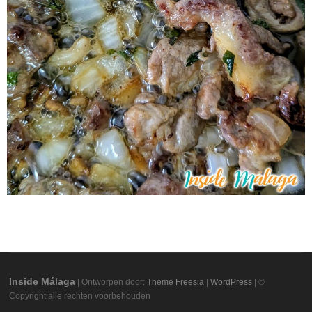
Inside Málaga
| Ontworpen door:
Theme Freesia
|
WordPress
| ©
Copyright alle rechten voorbehouden