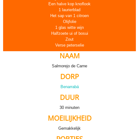
Een halve kop knoflook
1 laurierblad
Het sap van 1 citroen
Olijfolie
1 glas witte wijn
Halfzoete ui of bosui
Zout
Verse peterselie
NAAM
Salmorejo de Carne
DORP
Benarrabá
DUUR
30 minuten
MOEILIJKHEID
Gemakkelijk
PORTIES