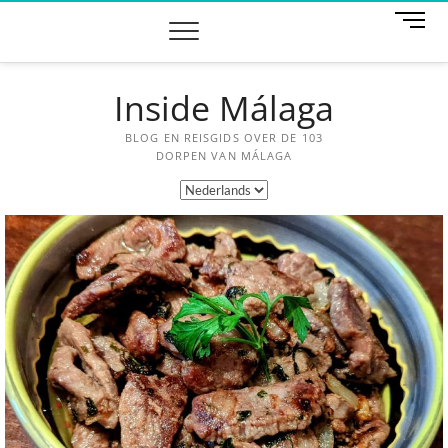
M
e
n
u
Inside Málaga
k
n
o
BLOG EN REISGIDS OVER DE 103
p
DORPEN VAN MÁLAGA