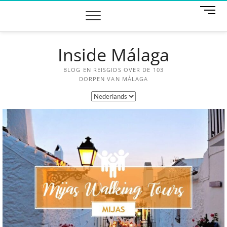
M
e
n
u
Inside Málaga
k
n
o
BLOG EN REISGIDS OVER DE 103
p
DORPEN VAN MÁLAGA