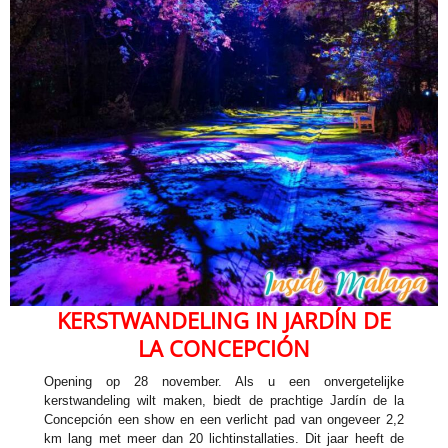
KERSTWANDELING IN JARDÍN DE
LA CONCEPCIÓN
Opening op 28 november. Als u een onvergetelijke
kerstwandeling wilt maken, biedt de prachtige Jardín de la
Concepción een show en een verlicht pad van ongeveer 2,2
km lang met meer dan 20 lichtinstallaties. Dit jaar heeft de