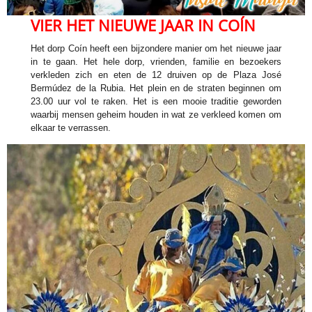
VIER HET NIEUWE JAAR IN COÍN
Het dorp Coín heeft een bijzondere manier om het nieuwe jaar
in te gaan. Het hele dorp, vrienden, familie en bezoekers
verkleden zich en eten de 12 druiven op de Plaza José
Bermúdez de la Rubia. Het plein en de straten beginnen om
23.00 uur vol te raken. Het is een mooie traditie geworden
waarbij mensen geheim houden in wat ze verkleed komen om
elkaar te verrassen.