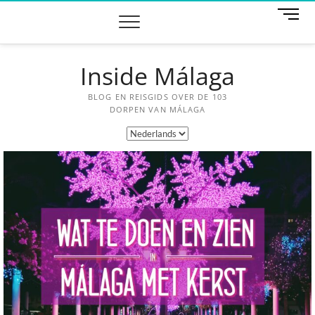
M
e
n
u
Inside Málaga
k
n
o
BLOG EN REISGIDS OVER DE 103
p
DORPEN VAN MÁLAGA