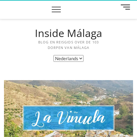
Ga
M
naar
e
de
n
inhoud
u
Inside Málaga
k
n
BLOG EN REISGIDS OVER DE 103
o
DORPEN VAN MÁLAGA
p
Kies
een
taal