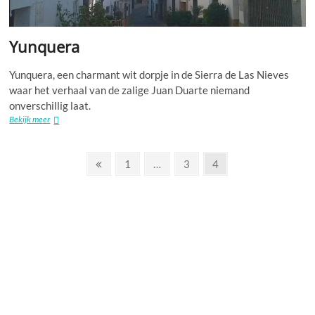
Yunquera
Yunquera, een charmant wit dorpje in de Sierra de Las Nieves
waar het verhaal van de zalige Juan Duarte niemand
onverschillig laat.
Yunquera
Bekijk meer
Berichten
Vorige
Pagina
Pagina
Pagina
1
…
3
4
pagina
paginering