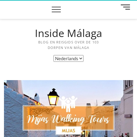
Ga
M
naar
e
de
n
inhoud
u
Inside Málaga
k
n
BLOG EN REISGIDS OVER DE 103
o
DORPEN VAN MÁLAGA
p
Kies
een
taal