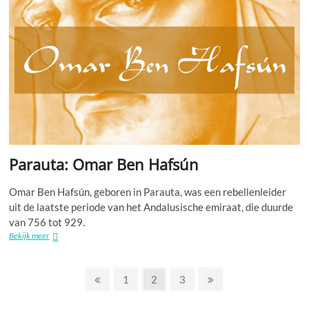
Parauta: Omar Ben Hafsún
Omar Ben Hafsún, geboren in Parauta, was een rebellenleider
uit de laatste periode van het Andalusische emiraat, die duurde
van 756 tot 929.
Parauta:
Bekijk meer
Omar
Ben
Berichten
Hafsún
Vorige
Pagina
Pagina
Pagina
Volgende
1
2
3
pagina
pagina
paginering