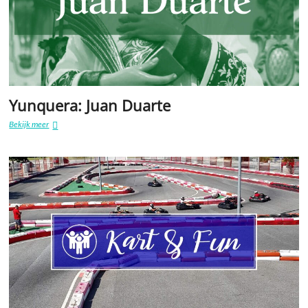
Yunquera: Juan Duarte
Yunquera:
Bekijk meer
Juan
Duarte