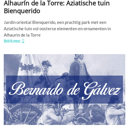
Alhaurín de la Torre: Aziatische tuin
Bienquerido
Jardín oriental Bienquerido, een prachtig park met een
Aziatische tuin vol oosterse elementen en ornamenten in
Alhaurin de la Torre
Alhaurín
Bekijk meer
de
la
Torre:
Aziatische
tuin
Bienquerido