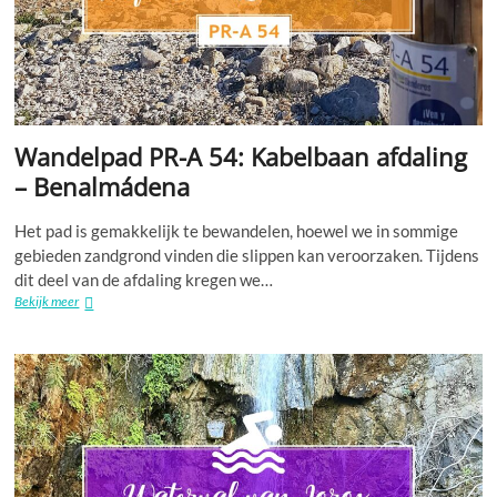
Wandelpad PR-A 54: Kabelbaan afdaling
– ​​Benalmádena
Het pad is gemakkelijk te bewandelen, hoewel we in sommige
gebieden zandgrond vinden die slippen kan veroorzaken. Tijdens
dit deel van de afdaling kregen we…
Wandelpad
Bekijk meer
PR-
A
54:
Kabelbaan
afdaling
–
Benalmádena