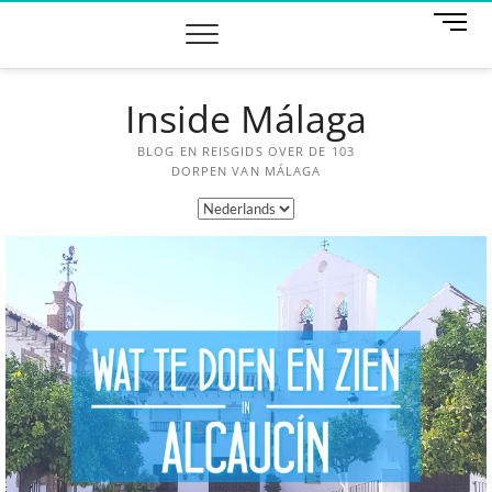
M
e
n
u
Inside Málaga
k
n
o
BLOG EN REISGIDS OVER DE 103
p
DORPEN VAN MÁLAGA