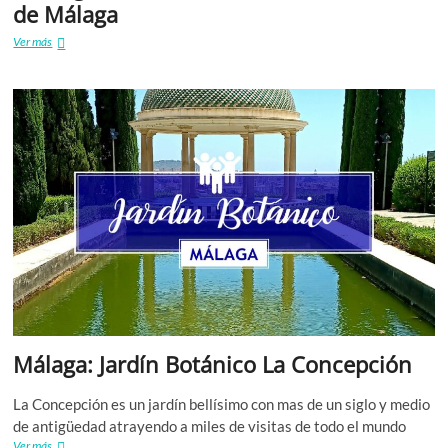
de Málaga
Los
Ver más
lugares
mas
visitados
en
la
Provincia
de
Málaga
Málaga: Jardín Botánico La Concepción
La Concepción es un jardín bellísimo con mas de un siglo y medio
de antigüedad atrayendo a miles de visitas de todo el mundo
Málaga:
Ver más