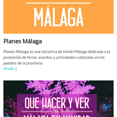
E
W
R
Planes Málaga
W
F
Planes Málaga es una iniciativa de Inside Málaga dedicada a la
promoción de ferias, eventos y actividades culturales en los
pueblos de la provincia.
Planes
Ver más
Málaga