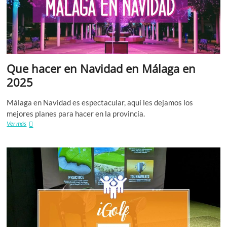
Que hacer en Navidad en Málaga en
2025
Málaga en Navidad es espectacular, aquí les dejamos los
mejores planes para hacer en la provincia.
Que
Ver más
hacer
en
Navidad
en
Málaga
en
2025