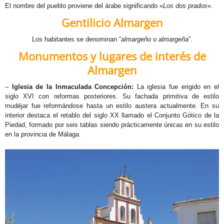
El nombre del pueblo proviene del árabe significando «
Los dos prados
«.
E
Gentilicio
Almargen
W
Los habitantes se denominan “
almargeño
o
almargeña
”.
Monumentos y lugares de interés de
R
Almargen
W
–
Iglesia de la Inmaculada Concepción:
La iglesia fue erigido en el
siglo XVI con reformas posteriores. Su fachada primitiva de estilo
F
mudéjar fue reformándose hasta un estilo austera actualmente. En su
interior destaca el retablo del siglo XX llamado el Conjunto Gótico de la
Piedad, formado por seis tablas siendo prácticamente únicas en su estilo
en la provincia de Málaga.