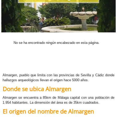
M
N
S
S
No se ha encontrado ningún encabezado en esta página.
V
VR
Almargen, pueblo que limita con las provincias de Sevilla y Cádiz donde
hallazgos arqueológicos llevan el origen hace 5000 años.
G
Donde se ubica Almargen
M
Almargen se encuentra a 85km de Málaga capital con una población de
1.954 habitantes. La dimensión del área es de 35km cuadrados.
T
El origen del nombre de Almargen
B