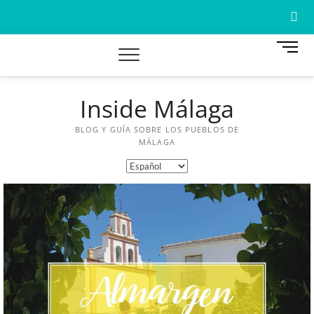
B
o
t
ó
Inside Málaga
n
A
d
e
BLOG Y GUÍA SOBRE LOS PUEBLOS DE
W
m
MÁLAGA
e
M
n
ú
A
A
C
G