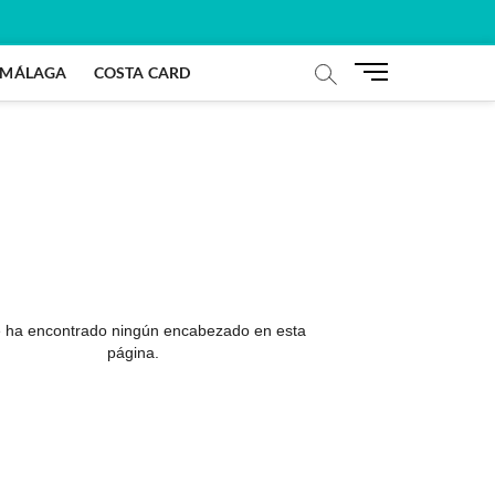
B
S MÁLAGA
COSTA CARD
o
t
ó
n
d
e
m
e
n
ú
 ha encontrado ningún encabezado en esta
página.