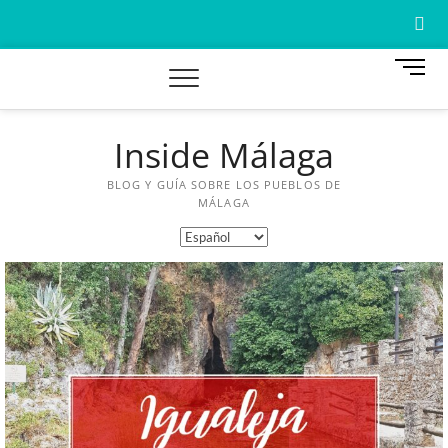
B
o
t
ó
Inside Málaga
n
A
d
e
BLOG Y GUÍA SOBRE LOS PUEBLOS DE
W
m
MÁLAGA
e
M
n
ú
A
A
C
G