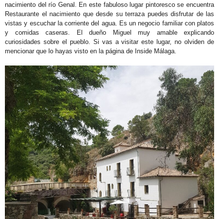
nacimiento del río Genal. En este fabuloso lugar pintoresco se encuentra
Restaurante el nacimiento que desde su terraza puedes disfrutar de las
vistas y escuchar la corriente del agua. Es un negocio familiar con platos
y comidas caseras. El dueño Miguel muy amable explicando
curiosidades sobre el pueblo. Si vas a visitar este lugar, no olviden de
mencionar que lo hayas visto en la página de Inside Málaga.