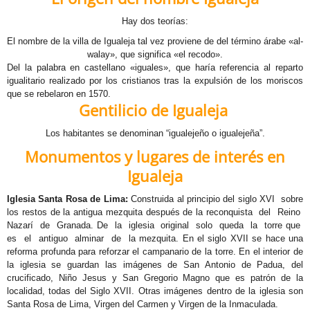
Hay dos teorías:
E
El nombre de la villa de Igualeja tal vez proviene de del término árabe «al-
W
walay», que significa «el recodo».
Del la palabra en castellano «iguales», que haría referencia al reparto
R
igualitario realizado por los cristianos tras la expulsión de los moriscos
que se rebelaron en 1570.
Gentilicio de Igualeja
W
Los habitantes se denominan “igualejeño o igualejeña”.
F
Monumentos y lugares de interés en
Igualeja
Iglesia Santa Rosa de Lima:
Construida al principio del siglo XVI sobre
los restos de la antigua mezquita después de la reconquista del Reino
Nazarí de Granada. De la iglesia original solo queda la torre que
es el antiguo alminar de la mezquita. En el siglo XVII se hace una
reforma profunda para reforzar el campanario de la torre. En el interior de
la iglesia se guardan las imágenes de San Antonio de Padua, del
crucificado, Niño Jesus y San Gregorio Magno que es patrón de la
localidad, todas del Siglo XVII. Otras imágenes dentro de la iglesia son
Santa Rosa de Lima, Virgen del Carmen y Virgen de la Inmaculada.