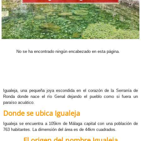
M
N
S
S
No se ha encontrado ningún encabezado en esta página.
V
VR
Igualeja, una pequeña joya escondida en el corazón de la Serranía de
Ronda donde nace el río Genal dejando el pueblo como si fuera un
G
paraíso acuático.
Donde se ubica Igualeja
M
Igualeja se encuentra a 105km de Málaga capital con una población de
T
763 habitantes. La dimensión del área es de 44km cuadrados.
El origen del nombre Igualeja
B