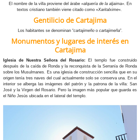
El nombre de la villa proviene del árabe
«alquería de la aljaima»
. En
textos cristiano también viene citado como «
Xaritalxime
«.
E
Gentilicio de Cartajima
W
Los habitantes se denominan “
cartajimeño
o
cartajimeña
”.
R
Monumentos y lugares de interés en
Cartajima
W
Iglesia de Nuestra Señora del Rosario:
El templo fue construido
F
después de la caída de Ronda y la reconquista de la Serranía de Ronda
sobre los Musulmanes. Es una iglesia de construcción sencilla que en su
origen tenía tres naves del cual actualmente solo se conserva una. En el
interior se alberga las imágenes del patrón y la patrona de la villa: San
José y la Virgen del Rosario. Pero la imagen más popular que guarda es
el Niño Jesús ubicada en el lateral del templo.