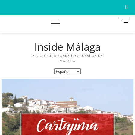
B
o
t
ó
Inside Málaga
n
A
d
e
BLOG Y GUÍA SOBRE LOS PUEBLOS DE
W
m
MÁLAGA
e
M
n
ú
A
A
C
G