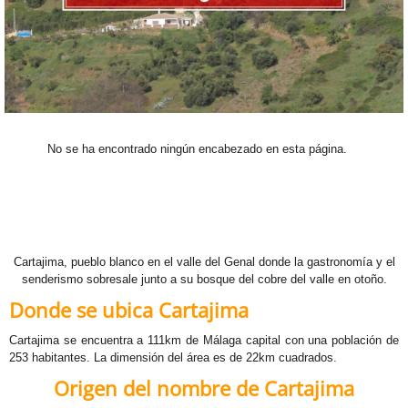
M
N
S
S
No se ha encontrado ningún encabezado en esta página.
V
VR
Cartajima, pueblo blanco en el valle del Genal donde la gastronomía y el
senderismo sobresale junto a su bosque del cobre del valle en otoño.
G
Donde se ubica Cartajima
M
Cartajima se encuentra a 111km de Málaga capital con una población de
253 habitantes. La dimensión del área es de 22km cuadrados.
T
Origen del nombre de Cartajima
B