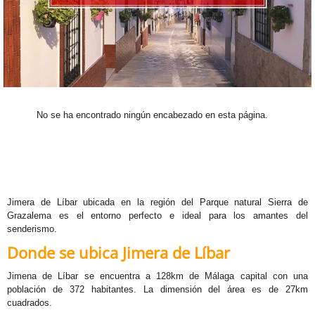
M
N
S
S
No se ha encontrado ningún encabezado en esta página.
V
VR
Jimera de Líbar ubicada en la región del Parque natural Sierra de
Grazalema es el entorno perfecto e ideal para los amantes del
G
senderismo.
Donde se ubica Jimera de Líbar
M
Jimena de Líbar se encuentra a 128km de Málaga capital con una
T
población de 372 habitantes. La dimensión del área es de 27km
cuadrados.
B