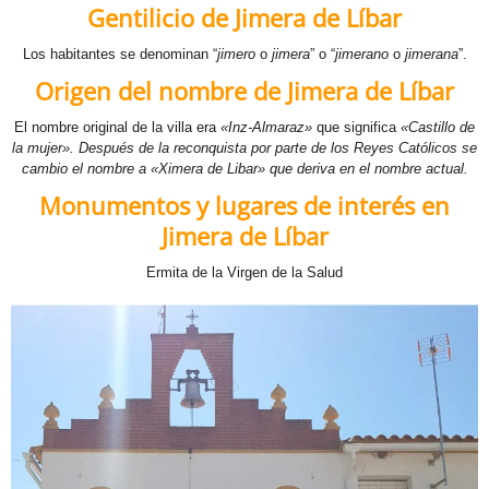
Gentilicio de Jimera de Líbar
E
Los habitantes se denominan “
jimero
o
jimera
” o “
jimerano
o
jimerana
”.
W
Origen del nombre de
Jimera de Líbar
R
El nombre original de la villa era
«Inz-Almaraz»
que significa
«Castillo de
la mujer». Después de la reconquista por parte de los Reyes Católicos se
W
cambio el nombre a «Ximera de Libar» que deriva en el nombre actual.
Monumentos y lugares de interés en
F
Jimera de Líbar
Ermita de la Virgen de la Salud