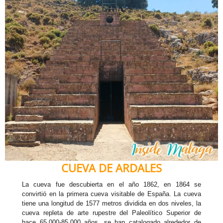
CUEVA DE ARDALES
La cueva fue descubierta en el año 1862, en 1864 se
convirtió en la primera cueva visitable de España. La cueva
tiene una longitud de 1577 metros dividida en dos niveles, la
cueva repleta de arte rupestre del Paleolítico Superior de
hace 65.000-85.000 años, se han catalogado alrededor de