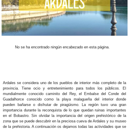
M
N
S
S
No se ha encontrado ningún encabezado en esta página.
V
VR
Ardales se considera uno de los pueblos de interior más completo de la
provincia. Tiene ocio y entretenimiento para todos los públicos. El
G
mundialmente conocido caminito del Rey, el Embalse del Conde del
Guadalhorce conocido como la playa malagueña del interior donde
M
pueden bañarse o disfrutar de piragüismo. La región tuvo una gran
importancia durante la reconquista de lo que quedan ruinas importantes
T
en el Bobastro. Sin olvidar la importancia del origen prehistórico de la
zona que se puede descubrir en la preciosa cueva de Ardales y su museo
B
de la prehistoria. A continuación os dejamos todas las actividades que se