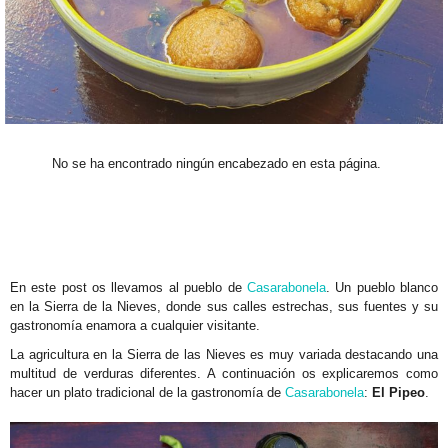
M
N
S
S
No se ha encontrado ningún encabezado en esta página.
V
VR
En este post os llevamos al pueblo de
Casarabonela
. Un pueblo blanco
en la Sierra de la Nieves, donde sus calles estrechas, sus fuentes y su
G
gastronomía enamora a cualquier visitante.
La agricultura en la Sierra de las Nieves es muy variada destacando una
M
multitud de verduras diferentes. A continuación os explicaremos como
hacer un plato tradicional de la gastronomía de
Casarabonela
:
El Pipeo
.
T
B