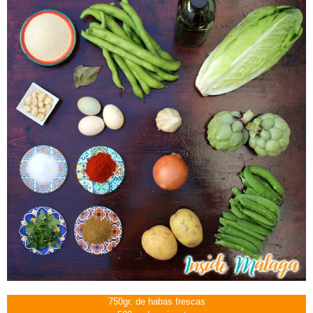
E
W
R
W
F
750gr. de habas frescas