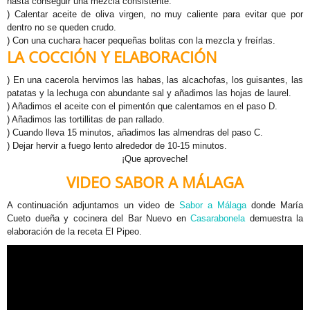
hasta conseguir una mezcla consistente.
) Calentar aceite de oliva virgen, no muy caliente para evitar que por
dentro no se queden crudo.
) Con una cuchara hacer pequeñas bolitas con la mezcla y freírlas.
LA COCCIÓN Y ELABORACIÓN
) En una cacerola hervimos las habas, las alcachofas, los guisantes, las
patatas y la lechuga con abundante sal y añadimos las hojas de laurel.
) Añadimos el aceite con el pimentón que calentamos en el paso D.
) Añadimos las tortillitas de pan rallado.
) Cuando lleva 15 minutos, añadimos las almendras del paso C.
) Dejar hervir a fuego lento alrededor de 10-15 minutos.
¡Que aproveche!
VIDEO SABOR A MÁLAGA
A continuación adjuntamos un video de
Sabor a Málaga
donde María
Cueto dueña y cocinera del Bar Nuevo en
Casarabonela
demuestra la
elaboración de la receta El Pipeo.