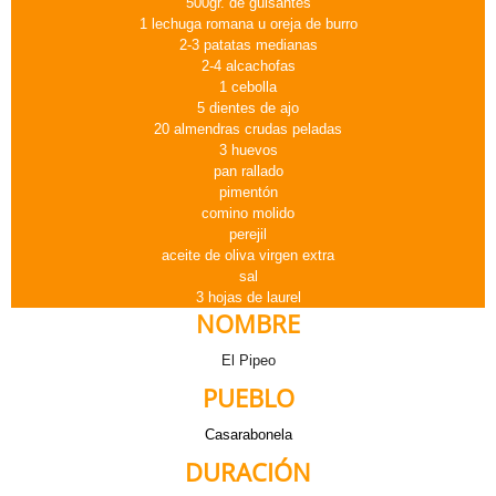
500gr. de guisantes
1 lechuga romana u oreja de burro
2-3 patatas medianas
2-4 alcachofas
1 cebolla
5 dientes de ajo
20 almendras crudas peladas
3 huevos
pan rallado
pimentón
comino molido
perejil
aceite de oliva virgen extra
sal
3 hojas de laurel
NOMBRE
El Pipeo
PUEBLO
Casarabonela
DURACIÓN