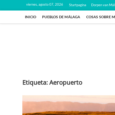
Saltar
viernes, agosto 07, 2026
Startpagina
Dorpen van Má
al
contenido
INICIO
PUEBLOS DE MÁLAGA
COSAS SOBRE 
Etiqueta:
Aeropuerto