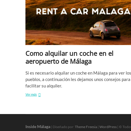
Como alquilar un coche en el
aeropuerto de Málaga
Si es necesario alquilar un coche en Málaga para ver lo
pueblos, a continuación les dejamos unos consejos para
facilitar su alquiler.
Como
Ver más
alquilar
un
coche
en
el
aeropuerto
Inside Málaga
| Diseñado por:
Theme Freesia
|
WordPress
| © Todo
de