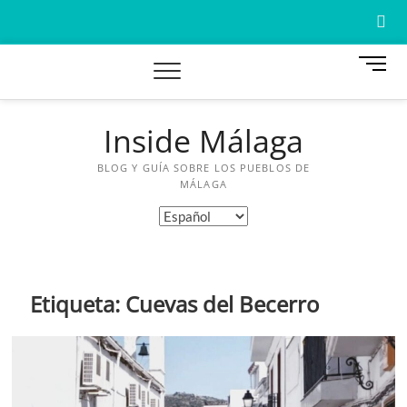
Saltar
al
contenido
B
o
t
ó
Inside Málaga
A
n
d
BLOG Y GUÍA SOBRE LOS PUEBLOS DE
W
e
MÁLAGA
m
M
Elegir
e
un
n
idioma
ú
A
Etiqueta:
Cuevas del Becerro
A
C
G