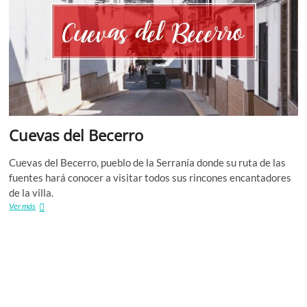
M
N
S
SI
Cuevas del Becerro
V
Cuevas del Becerro, pueblo de la Serranía donde su ruta de las
fuentes hará conocer a visitar todos sus rincones encantadores
VR
de la villa.
Cuevas
Ver más
GR
del
Becerro
M
T
B