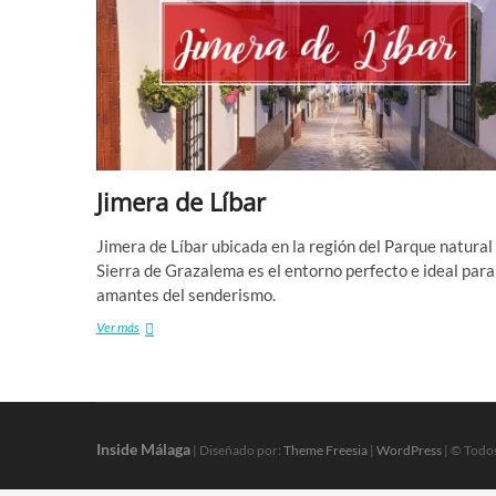
Jimera de Líbar
Jimera de Líbar ubicada en la región del Parque natural
Sierra de Grazalema es el entorno perfecto e ideal para
amantes del senderismo.
Jimera
Ver más
de
Líbar
Inside Málaga
| Diseñado por:
Theme Freesia
|
WordPress
| © Todo