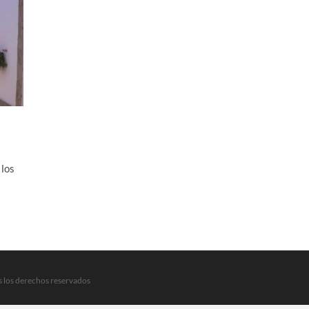
 los
s los derechos reservados