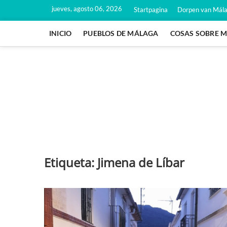
Saltar
jueves, agosto 06, 2026
Startpagina
Dorpen van Mál
al
contenido
INICIO
PUEBLOS DE MÁLAGA
COSAS SOBRE 
Etiqueta:
Jimena de Líbar