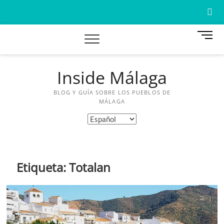
Saltar
al
contenido
B
o
t
ó
Inside Málaga
A
n
d
BLOG Y GUÍA SOBRE LOS PUEBLOS DE
W
e
MÁLAGA
m
M
Elegir
e
un
n
idioma
ú
A
Etiqueta:
Totalan
A
C
G