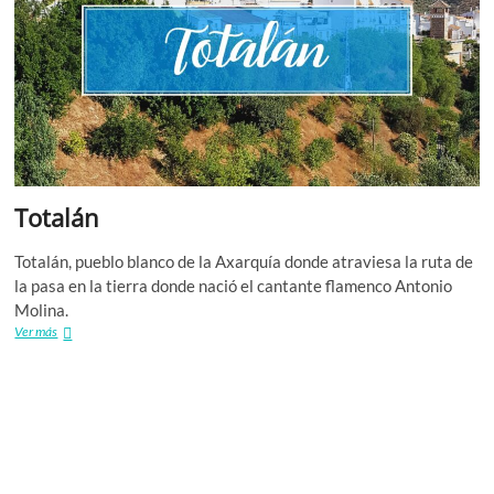
M
N
S
SI
Totalán
V
Totalán, pueblo blanco de la Axarquía donde atraviesa la ruta de
la pasa en la tierra donde nació el cantante flamenco Antonio
VR
Molina.
Totalán
Ver más
GR
M
T
B