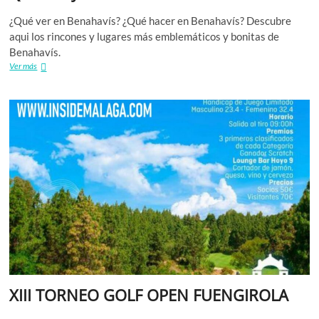
¿Qué ver en Benahavís? ¿Qué hacer en Benahavís? Descubre
aqui los rincones y lugares más emblemáticos y bonitas de
Benahavís.
Que
Ver más
ver
y
hacer
en
Benahavís
XIII TORNEO GOLF OPEN FUENGIROLA