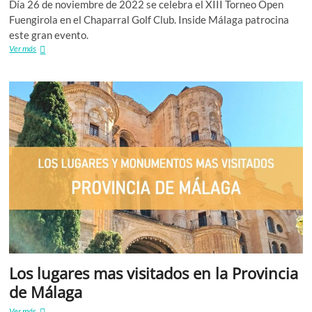
Día 26 de noviembre de 2022 se celebra el XIII Torneo Open
Fuengirola en el Chaparral Golf Club. Inside Málaga patrocina
este gran evento.
XIII
Ver más
TORNEO
GOLF
OPEN
FUENGIROLA
Los lugares mas visitados en la Provincia
de Málaga
Los
Ver más