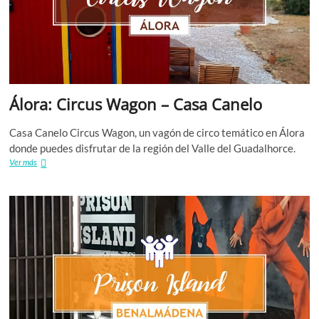
M
N
S
Álora: Circus Wagon – Casa Canelo
SI
Casa Canelo Circus Wagon, un vagón de circo temático en Álora
V
donde puedes disfrutar de la región del Valle del Guadalhorce.
Álora:
Ver más
Circus
Wagon
VR
–
Casa
Canelo
GR
M
T
B