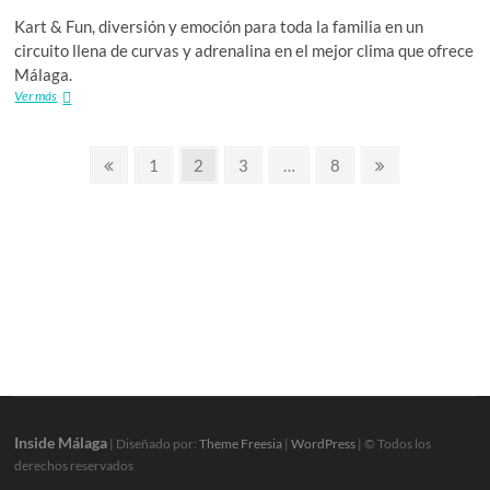
Kart & Fun, diversión y emoción para toda la familia en un
circuito llena de curvas y adrenalina en el mejor clima que ofrece
Málaga.
Málaga:
Ver más
Kart
&
Paginación
Fun
Página
Página
Página
Página
Página
Página
1
2
3
…
8
anterior
siguiente
de
entradas
Inside Málaga
| Diseñado por:
Theme Freesia
|
WordPress
| © Todos los
derechos reservados