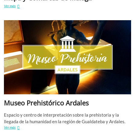
Mapa
Ver más
y
Comarcas
de
Málaga
Museo Prehistórico Ardales
Espacio y centro de interpretación sobre la prehistoria y la
llegada de la humanidad en la región de Gualdateba y Ardales.
Museo
Ver más
Prehistórico