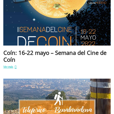
Coín: 16-22 mayo – Semana del Cine de
Coín
Coín:
Ver más
16-
22
mayo
–
Semana
del
Cine
de
Coín