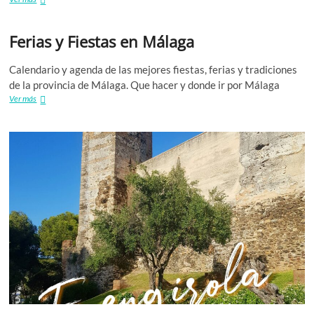
lugares
mas
Ferias y Fiestas en Málaga
visitados
en
la
Calendario y agenda de las mejores fiestas, ferias y tradiciones
Provincia
de la provincia de Málaga. Que hacer y donde ir por Málaga
de
Ferias
Ver más
Málaga
y
Fiestas
en
Málaga