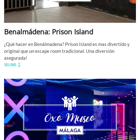
E
W
Benalmádena: Prison Island
R
¿Qué hacer en Benálmadena? Prison Island es mas divertido y
W
original que un escape room tradicional. Una diversión
asegurada!
F
Benalmádena:
Ver más
Prison
Island